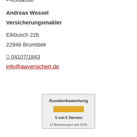
Andreas Wessel
Ver­sicherungs­makler
Eikbusch 22b
22946 Brunsbek
04107/1843
info@awversichert.de
Kundenbewertung
5
von
5
Sternen
11
Bewertungen seit 2016